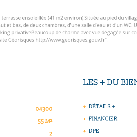
e terrasse ensoleillée (41 m2 environ).Située au pied du vill
ut et bas, de deux chambres, d'une salle d'eau et d'un WC. U
arking privativeBeaucoup de charme avec vue dégagée sur col
site Géorisques http://www.georisques.gouv.fr”.
LES + DU BIE
DÉTAILS +
04300
FINANCIER
55 M²
DPE
2