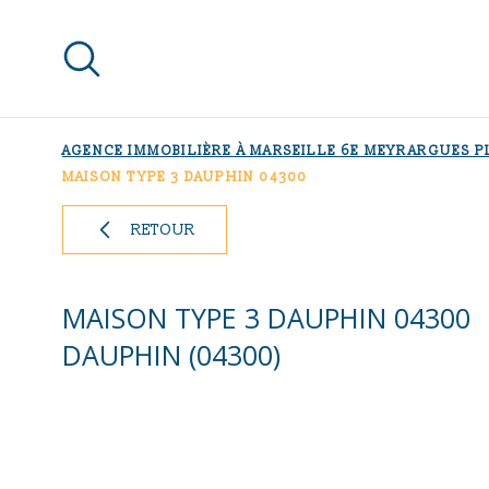
Aller
Aller
Aller
Aller
à
à
au
au
:
la
menu
contenu
recherche
principal
AGENCE IMMOBILIÈRE À MARSEILLE 6E MEYRARGUES 
MAISON TYPE 3 DAUPHIN 04300
RETOUR
MAISON TYPE 3 DAUPHIN 04300
DAUPHIN (04300)