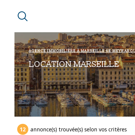
Aller
Aller
Aller
Aller
à
à
au
au
:
la
menu
contenu
recherche
principal
AGENCE IMMOBILIÈRE À MARSEILLE 6E MEYRARG
LOCATION MARSEILLE
12
annonce(s) trouvée(s) selon vos critères