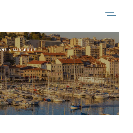
ACCUEIL
QUI SOMMES-NOUS 
ONE
MARSEILLE
NOTRE RAISON D’Ê
NOS MÉTIERS
NOS PARTENAIRES
NOS ACTUALITÉS
NOUS CONTACTER