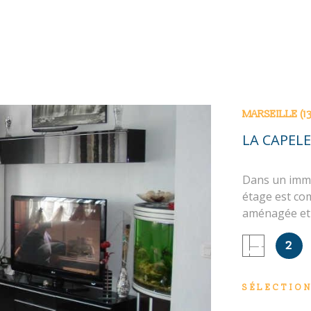
MARSEILLE (1
LA CAPELE
Dans un imme
étage est co
aménagée et 
chambre avec
2
double au so
N
chaude indivi
bien est expo
SÉLECTIO
http://www.ge