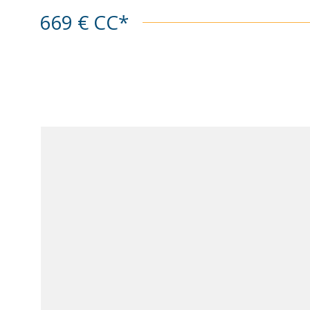
informations sur les risques auxquels ce bien est e
669 €
CC*
disponibles sur le site Géorisques
VOIR LE BIE