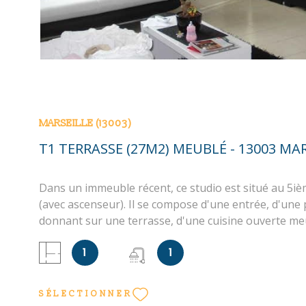
MARSEILLE (13003)
T1 TERRASSE (27M2) MEUBLÉ - 13003 MA
Dans un immeuble récent, ce studio est situé au 5i
(avec ascenseur). Il se compose d'une entrée, d'une 
donnant sur une terrasse, d'une cuisine ouverte me
équipée (plaques de cuisson, hotte aspirante, lave-l
1
1
réfrigérateur et congélateur), d'une salle d'eau et W
une taxe sur les ordures ménagères de 18€/mois. L
informations sur les risques auxquels ce bien est e
SÉLECTIONNER
disponibles sur le site Géorisques : www. georisques.