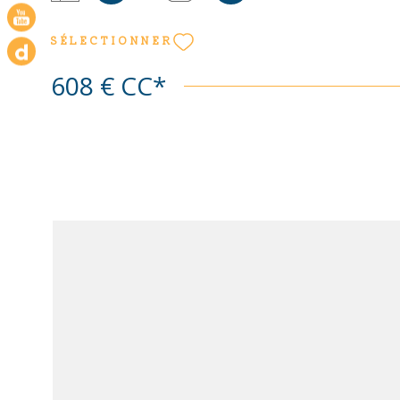
(fermé) en sous-sol complète ce logement. Les info
les risques auxquels ce bien est exposé sont disponi
SÉLECTIONNER
site Géorisques : www. georisques. gouv. fr Les info
les risques auxquels ce bien est exposé sont disponi
608 €
CC*
site Géorisques