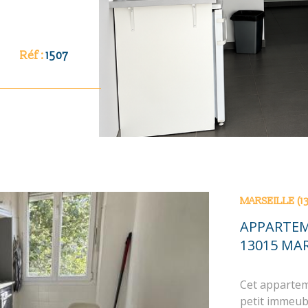
Réf :
1507
MARSEILLE (13
APPARTEM
13015 MAR
Cet appartem
petit immeubl