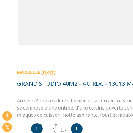
MARSEILLE (13013)
GRAND STUDIO 40M2 - AU RDC - 13013 M
Au sein d'une résidence fermée et sécurisée, ce stu
se compose d'une entrée, d'une cuisine ouverte se
(plaques de cuisson, hotte aspirante, four) et meubl
grande pièce de vie, d'une belle terrasse sans vis-à-v
1
1
salle de bain avec sèche serviette, d'un WC séparé. 