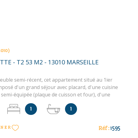
3010)
TTE - T2 53 M2 - 13010 MARSEILLE
uble semi-récent, cet appartement situé au 1ier
mposé d'un grand séjour avec placard, d'une cuisine
semi-équipée (plaque de cuisson et four), d'une
 placard, d'une salle de bains et WC séparé. Box
1
1
us-sol de l'immeuble. Chauffage électrique et eau
duels. “Les informations sur les risques auxquels ce
sé sont disponibles sur le site Géorisques
Réf :
1595
NNER
orisques.gouv.fr”. Les informations sur les risques