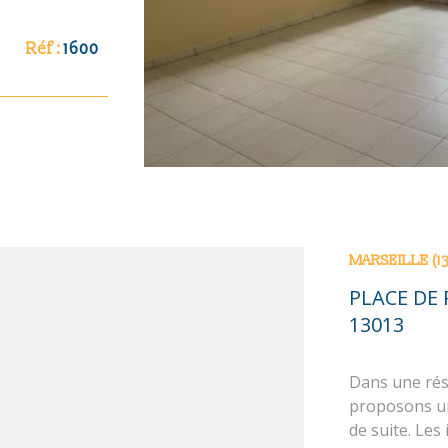
rmations sur
bles sur le
Réf :
1600
rmations sur
bles sur le
MARSEILLE (1
PLACE DE 
13013
Dans une rés
proposons un
de suite. Les