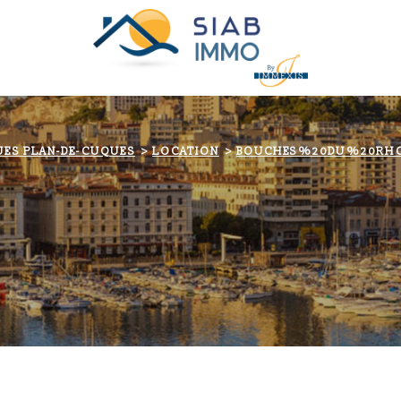
UES PLAN-DE-CUQUES
LOCATION
BOUCHES%20DU%20RH