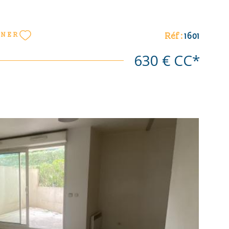
ues http://www.georisques.gouv.fr”. Les informations
es auxquels ce bien est exposé sont disponibles sur
sques
Réf :
1601
NNER
630 €
CC*
VOIR LE BIEN