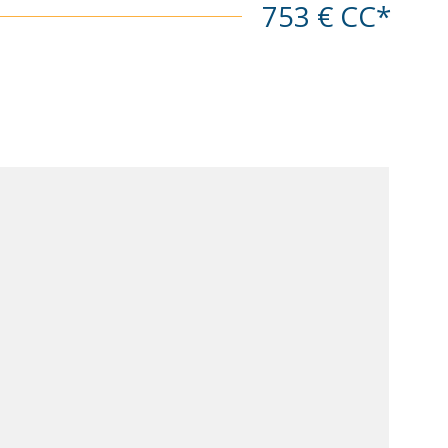
ien est exposé sont disponibles sur le site
753 €
CC*
VOIR LE BIEN