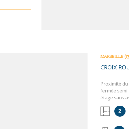
xposé sont
MARSEILLE (1
CROIX ROU
Proximité du 
fermée semi 
étage sans a
séjour, une c
2
chambre, une
N
résidence. Ch
les risques a