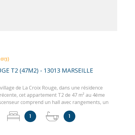
3013)
GE T2 (47M2) - 13013 MARSEILLE
village de La Croix Rouge, dans une résidence
récente, cet appartement T2 de 47 m² au 4éme
scenseur comprend un hall avec rangements, un
uisine avec éléments, une loggia fermée, une
1
1
 salle de bain et wc. Stationnement disponible dans
auffage électrique individuel. “Les informations sur
uxquels ce bien est exposé sont disponibles sur le