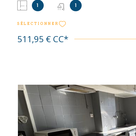
1
1
SÉLECTIONNER
511,95 €
CC*