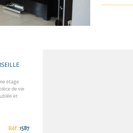
auxquels ce b
Géorisques
RSEILLE
ème étage
pièce de vie
ublée et
inge,
C. En sus,
es
xposé sont
Réf :
1587
 gouv. fr Les