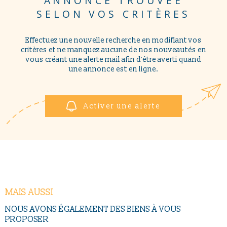
ANNONCE TROUVÉE
NOUS CONTAC
PLUS DE CRITÈRES
SELON VOS CRITÈRES
Pièces
PIÈCES
RECHERCHER
Effectuez une nouvelle recherche en modifiant vos
critères et ne manquez aucune de nos nouveautés en
RÉFÉRENCE
vous créant une alerte mail afin d'être averti quand
une annonce est en ligne.
CRITÈRES SUPPLÉMENTAIRES
Piscine
Parking
Activer une alerte
Terrasse
MAIS AUSSI
NOUS AVONS ÉGALEMENT DES BIENS À VOUS
PROPOSER