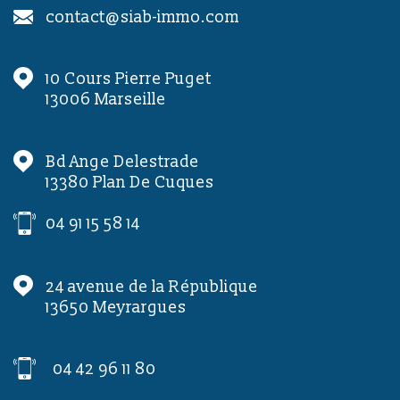
contact@siab-immo.com
10 Cours Pierre Puget
13006
Marseille
Bd Ange Delestrade
13380
Plan De Cuques
04 91 15 58 14
24 avenue de la République
13650
Meyrargues
04 42 96 11 80