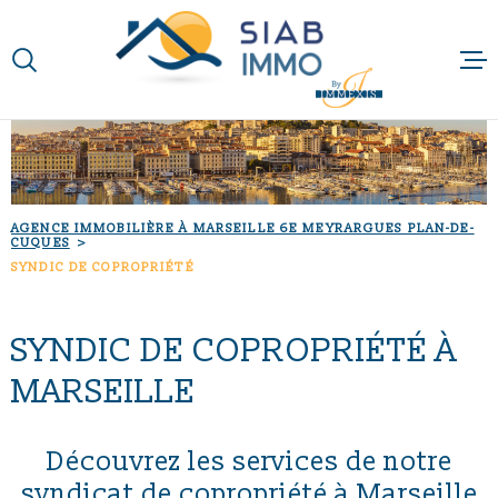
Aller
Aller
Aller
Aller
à
à
au
au
:
la
menu
contenu
VOTRE
recherche
principal
RECHERCHE
ACCUEIL
TYPE
QUI SOMMES-N
D'OFFRE
ACHETER
AGENCE IMMOBILIÈRE À MARSEILLE 6E MEYRARGUES PLAN-DE-
CUQUES
NOTRE RAISON 
TYPE
SYNDIC DE COPROPRIÉTÉ
DE
TYPE DE BIEN
BIEN
NOS MÉTIERS
VILLE
SYNDIC DE COPROPRIÉTÉ À
MARSEILLE
NOS PARTENAI
Budget
BUDGET
NOS ACTUALIT
Découvrez les services de notre
syndicat de copropriété à Marseille