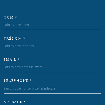
NOM *
TRAD_MELTEM_VOSCOORDON
PRÉNOM *
EMAIL *
TÉLÉPHONE *
MESSAGE *
TRAD_MELTEM_VOREDEMAND