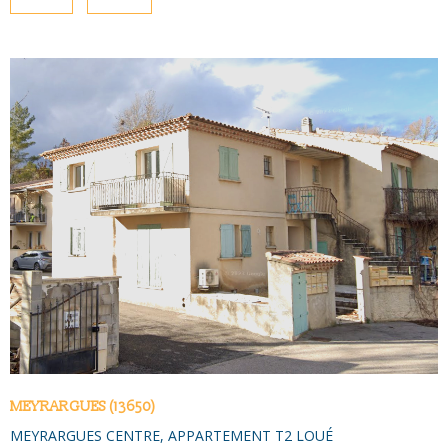
NOUS CONTAC
PLUS DE CRITÈRES
Pièces
PIÈCES
RECHERCHER
RÉFÉRENCE
CRITÈRES SUPPLÉMENTAIRES
Piscine
Parking
VOIR LE BIEN
Terrasse
MEYRARGUES (13650)
MEYRARGUES CENTRE, APPARTEMENT T2 LOUÉ