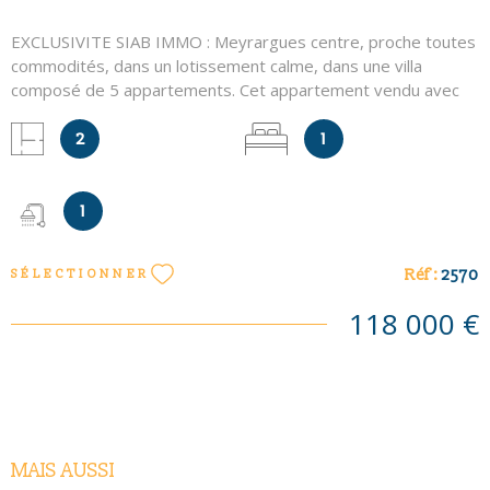
EXCLUSIVITE SIAB IMMO : Meyrargues centre, proche toutes
commodités, dans un lotissement calme, dans une villa
composé de 5 appartements. Cet appartement vendu avec
locataire en place (loyer 504 €) se compose de 2 pièces
principales est composé d'un séjour avec kitchenette,
2
1
chambre avec placard, salle d'eau et wc. Place de parking
extérieure privative. Appartement vendu loué. Mandat
n°2570 - Les informations sur les risques auxquels ce bien
1
est exposé sont disponibles sur le site Géorisques
http://www.georisques.gouv.fr
Réf :
2570
SÉLECTIONNER
118 000 €
MAIS AUSSI