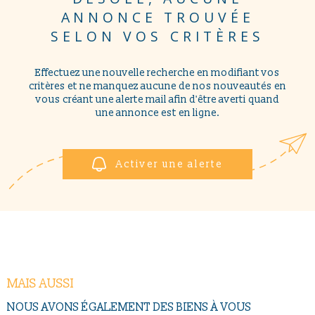
NOUS CONTAC
PLUS DE CRITÈRES
ANNONCE TROUVÉE
Pièces
SELON VOS CRITÈRES
PIÈCES
RECHERCHER
Effectuez une nouvelle recherche en modifiant vos
RÉFÉRENCE
critères et ne manquez aucune de nos nouveautés en
vous créant une alerte mail afin d'être averti quand
une annonce est en ligne.
CRITÈRES SUPPLÉMENTAIRES
Piscine
Parking
Terrasse
Activer une alerte
MAIS AUSSI
NOUS AVONS ÉGALEMENT DES BIENS À VOUS