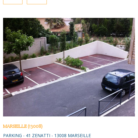
NOUS CONTAC
PLUS DE CRITÈRES
Pièces
PIÈCES
RECHERCHER
RÉFÉRENCE
CRITÈRES SUPPLÉMENTAIRES
Piscine
Parking
Terrasse
VOIR LE BIEN
MARSEILLE (13008)
PARKING - 41 ZENATTI - 13008 MARSEILLE