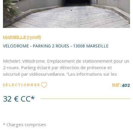
MARSEILLE (13008)
VELODROME - PARKING 2 ROUES - 13008 MARSEILLE
Michelet. Vélodrome. Emplacement de stationnement pour un
2 roues. Parking éclairé par détection de présence et
sécurisé par vidéosurveillance. “Les informations sur les
risques auxquels ce bien est exposé sont disponibles sur le
Réf :
402
SÉLECTIONNER
site Géorisques http://www.georisques.gouv.fr”. Les
informations sur les risques auxquels ce bien est exposé sont
32 €
CC*
disponibles sur le site Géorisques
* Charges comprises