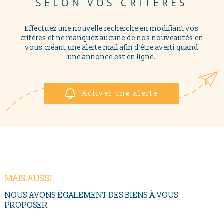
SELON VOS CRITÈRES
NOUS CONTAC
PLUS DE CRITÈRES
Pièces
Effectuez une nouvelle recherche en modifiant vos
PIÈCES
critères et ne manquez aucune de nos nouveautés en
RECHERCHER
vous créant une alerte mail afin d'être averti quand
RÉFÉRENCE
une annonce est en ligne.
CRITÈRES SUPPLÉMENTAIRES
Activer une alerte
Piscine
Parking
Terrasse
MAIS AUSSI
NOUS AVONS ÉGALEMENT DES BIENS À VOUS
PROPOSER