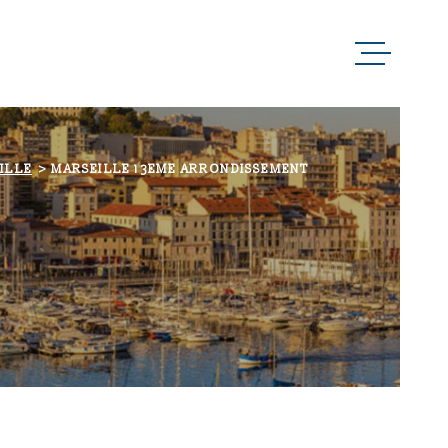
ACCUEIL
QUI SOMMES-NOUS 
ILLE
MARSEILLE 13EME ARRONDISSEMENT
NOTRE RAISON D’Ê
NOS MÉTIERS
NOS PARTENAIRES
NOS ACTUALITÉS
NOUS CONTACTER