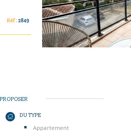
 d'eau. WC
e prix.
e individuel
Réf :
2849
t un loyer de
ges. Quote
cière 1075 € -
uxquels ce
ues
ri DELMAS -
S PROPOSER
DU TYPE
Appartement