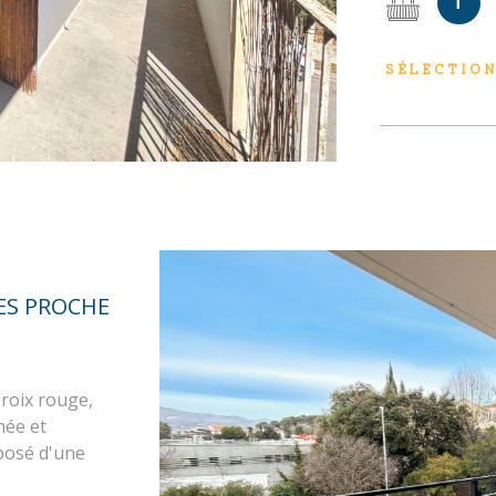
1
annuelles : 1
les risques a
site Géorisqu
SÉLECTIO
MATILLON au
CES PROCHE
Croix rouge,
mée et
posé d'une
 ouvrant sur