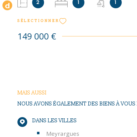
2
1
1
terrasse exposée Est. Chambre avec placard et salle
indépendant. Place de parking extérieur inclus dans l
Appartement très lumineux, double vitrage, chauffag
SÉLECTIONNER
au gaz. Appartement vendu avec locataire en place e
718.40 € Charges comprises soit 624.40 € hors char
149 000 €
part de charges annuelles : environ 840 € - Taxe fon
Mandat n°2649 - Les informations sur les risques a
bien est exposé sont disponibles sur le site Géorisq
http://www.georisques.gouv.fr Contact : Pierre Hen
06.85.45.99.24
MAIS AUSSI
NOUS AVONS ÉGALEMENT DES BIENS À VOU
DANS LES VILLES
Meyrargues