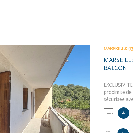
MARSEILLE (1
MARSEILLE
BALCON
EXCLUSIVITE 
proximité de
sécurisée av
double séjou
4
loggia, 2 cha
N
nombreux ran
Copropriété d