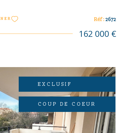
.240€, mandat exclusif n°2672 - Les informations sur
uxquels ce bien est exposé sont disponibles sur le
es http://www.georisques.gouv.fr - Contact : Eric
Réf :
2672
NNER
 06-85-10-15-28
162 000 €
EXCLUSIF
COUP DE COEUR
VOIR LE BIEN