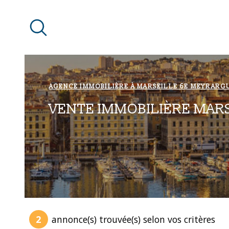
Aller
Aller
Aller
Aller
à
à
au
au
:
la
menu
contenu
recherche
principal
AGENCE IMMOBILIÈRE À MARSEILLE 6E MEYRARG
VENTE IMMOBILIÈRE MARS
2
annonce(s) trouvée(s) selon vos critères