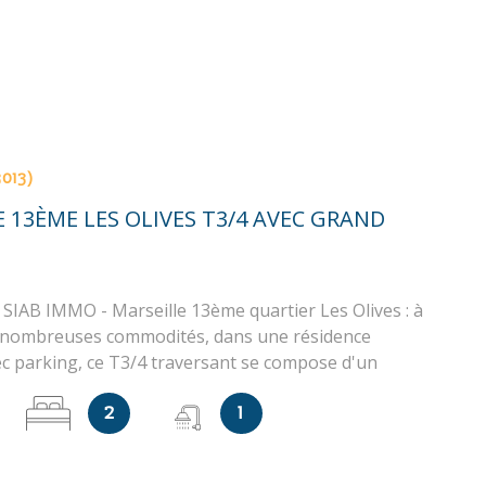
3013)
 13ÈME LES OLIVES T3/4 AVEC GRAND
SIAB IMMO - Marseille 13ème quartier Les Olives : à
 nombreuses commodités, dans une résidence
ec parking, ce T3/4 traversant se compose d'un
r avec balcon de 10m² exposé sud, une cuisine avec
2
1
mbres, une salle d'eau, un WC séparé et de
gements - Une cave en sous-sol est comprise -
e 66 lots principaux, quote part de charges