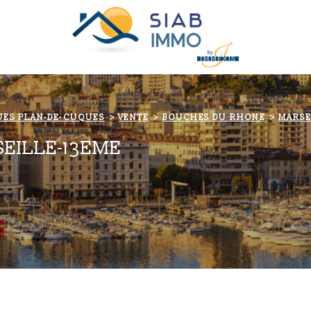
UES PLAN-DE-CUQUES
VENTE
BOUCHES DU RHONE
MARSE
EILLE-13EME